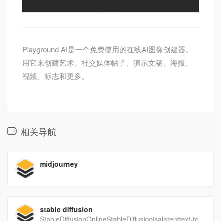
Playground AI是一个免费使用的在线AI图像创建器。
用它来创建艺术、社交媒体帖子、演示文稿、海报、
视频、标志和更多。
相关导航
midjourney
stable diffusion
StableDiffusionOnlineStableDiffusionisalatenttext-to-imagediffusionmodelcapableofgeneratingphoto-realisticimagesgivenanytextinput,cultivatesautonomousfreedomtoproduceincredibleimagery,empowersbillionsofpeopletocreatestunningartwithinseconds.CreatebeautifulartusingstablediffusionONLINEforfree.