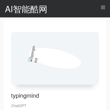
AI智能酷网
typingmind
ChatGPT