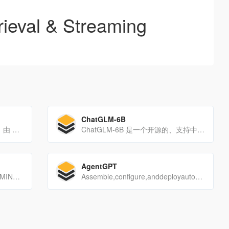
ieval & Streaming
ChatGLM-6B
目前最火的 Web 端 Auto GPT，由 Homam Tradeit 与 Sully Omarr 共同开发。输入项目名称，设定目标，输入或自动生成三项任务，即可让代理自动完成目标
ChatGLM-6B 是一个开源的、支持中英双语的对话语言模型，基于 General Language Model (GLM) 架构，具有 62 亿参数
AgentGPT
BUILD A NO-CODE AI APP IN MINUTES
Assemble,configure,anddeployautonomousAIAgentsinyourbrowser.