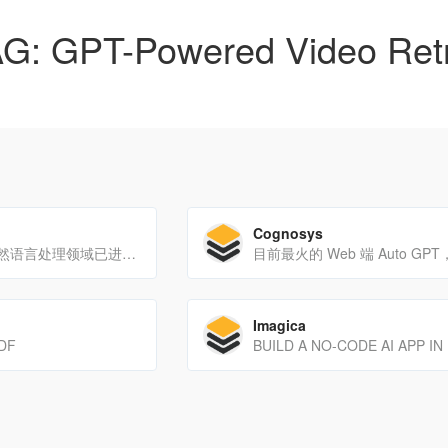
G: GPT-Powered Video Retr
Cognosys
深度学习以及自然语言处理领域已进入大模型时代，参数规模的指数增长带来了相关应用的质变发展，为广阔的学科交叉带来了新的视野。OpenBMB携手清华大学自然语言处理实验室，共同推出《大模型交叉研讨课》，意在为对大模型感兴趣的同学提供相关资源，为大模型领域的探索打下基础。本课程将手把手带领同学从深度学习开始快速了解大模型的相关理论和实践，最后利用所学知识进行前沿问题的探索。
Imagica
PDF